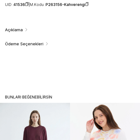
UID :
41536
M.Kodu :
P263156-Kahverengi
Açıklama
Ödeme Seçenekleri
BUNLARI BEĞENEBILIRSIN