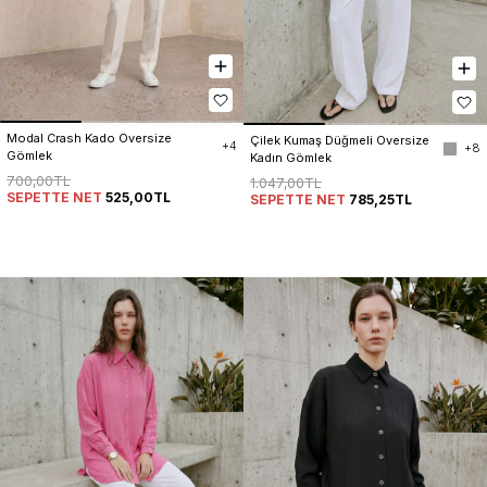
Modal Crash Kado Oversize 
Çilek Kumaş Düğmeli Oversize 
+4
+8
Gömlek
Kadın Gömlek
700,00TL
1.047,00TL
SEPETTE NET
525,00TL
SEPETTE NET
785,25TL