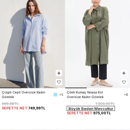
Çizgili Cepli Oversize Kadın 
Çilek Kumaş Yarasa Kol 
+5
+8
Gömlek
Oversize Kadın Gömlek
999,99TL
1.300,00TL
SEPETTE NET
749,99TL
Büyük Beden Mevcuttur
SEPETTE NET
975,00TL