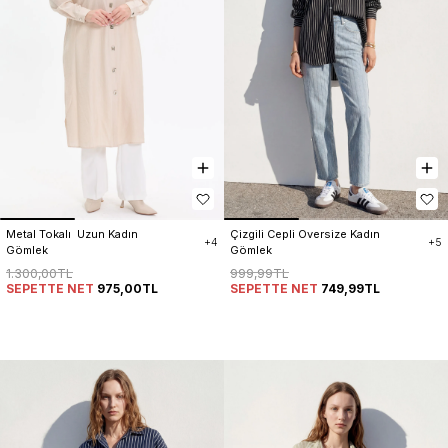
Metal Tokalı  Uzun Kadın 
Çizgili Cepli Oversize Kadın 
+4
+5
Gömlek
Gömlek
1.300,00TL
999,99TL
SEPETTE NET
975,00TL
SEPETTE NET
749,99TL