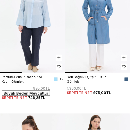
Pamuklu Vual Kimono Kol 
Beli Bağcıklı Çıtçıtlı Uzun 
+7
Kadın Gömlek
Gömlek
995,00TL
1.300,00TL
SEPETTE NET
975,00TL
Büyük Beden Mevcuttur
SEPETTE NET
746,25TL