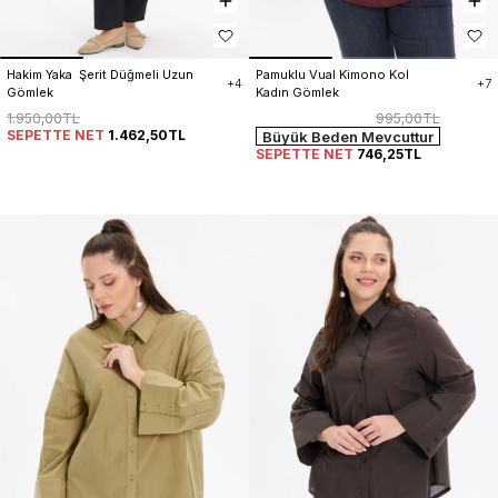
Hakim Yaka  Şerit Düğmeli Uzun 
Pamuklu Vual Kimono Kol 
+4
+7
Gömlek
Kadın Gömlek
1.950,00TL
995,00TL
SEPETTE NET
1.462,50TL
Büyük Beden Mevcuttur
SEPETTE NET
746,25TL