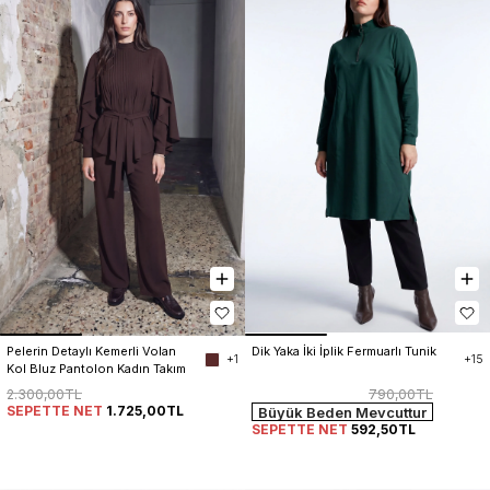
Dik Yaka İki İplik Fermuarlı Tunik
Pelerin Detaylı Kemerli Volan 
+15
+1
Kol Bluz Pantolon Kadın Takım
790,00TL
2.300,00TL
SEPETTE NET
1.725,00TL
Büyük Beden Mevcuttur
SEPETTE NET
592,50TL