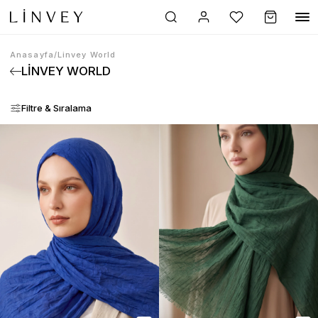
Anasayfa
/
Linvey World
LINVEY WORLD
Filtre & Sıralama