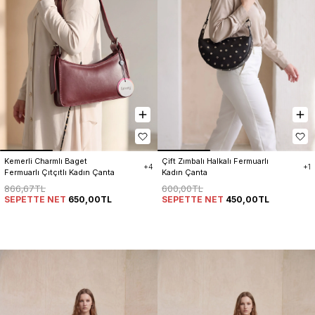
Kemerli Charmlı Baget 
Çift Zımbalı Halkalı Fermuarlı 
+4
+1
Fermuarlı Çıtçıtlı Kadın Çanta
Kadın Çanta
866,67TL
600,00TL
SEPETTE NET
650,00TL
SEPETTE NET
450,00TL