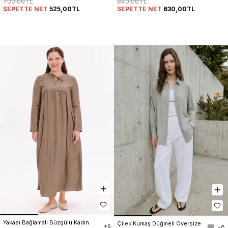
700,00TL
840,00TL
SEPETTE NET
525,00TL
SEPETTE NET
630,00TL
Yakası Bağlamalı Büzgülü Kadın 
Çilek Kumaş Düğmeli Oversize 
+6
+8