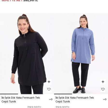
SEPETTE NET
595,00TL
İki İplik Dik Yaka Fermuarlı Tek 
İki İplik Dik Yaka Fermuarlı Tek 
+9
+9
Cepli Tunik
Cepli Tunik
793,33TL
793,33TL