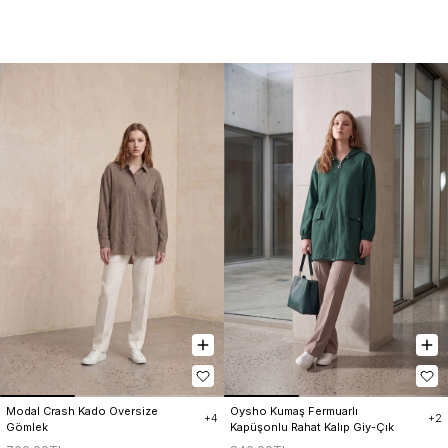
Modal Crash Kado Oversize 
Oysho Kumaş Fermuarlı 
+4
+2
Gömlek
Kapüşonlu Rahat Kalıp Giy-Çık 
Kap Hırka Kadın