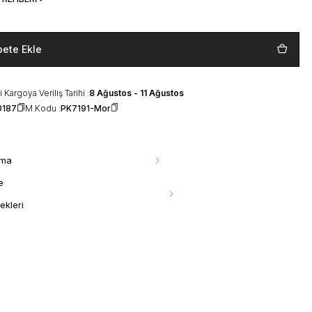
pete Ekle
 Kargoya Veriliş Tarihi :
8 Ağustos - 11 Ağustos
0187
M.Kodu :
PK7191-Mor
ama
e
ekleri