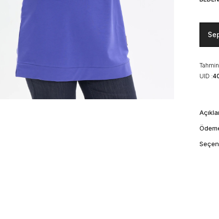
Se
Tahmini
UID :
4
Açıkl
Ödem
Seçen