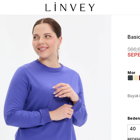
Basic
566,
SEP
Mor
Büyük 
Beden
40
BEDEN