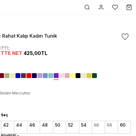
 Rahat Kalıp Kadın Tunik
67TL
ETTE NET
425,00TL
Beden Mevcuttur.
 Seç
42
44
46
48
50
52
54
56
58
60
 REHBERİ