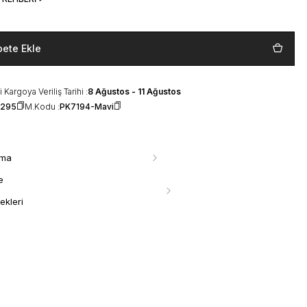
pete Ekle
 Kargoya Veriliş Tarihi :
8 Ağustos - 11 Ağustos
1295
M.Kodu :
PK7194-Mavi
ama
e
ekleri