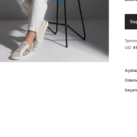
Se
Tahmini
UID :
4
Açıkl
Ödem
Seçen