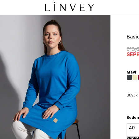
Basi
613,
SEP
Mavi
Büyük 
Beden
40
BEDEN