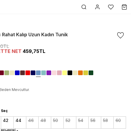
c Rahat Kalıp Uzun Kadın Tunik
00TL
ETTE NET
459,75TL
Beden Mevcuttur.
 Seç
42
44
46
48
50
52
54
56
58
60
 REHBERİ