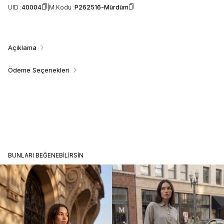
UID :
40004
M.Kodu :
P262516-Mürdüm
Açıklama
Ödeme Seçenekleri
BUNLARI BEĞENEBILIRSIN