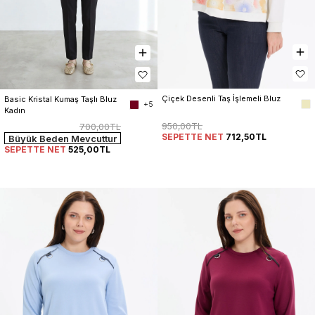
Çiçek Desenli Taş İşlemeli Bluz
Basic Kristal Kumaş Taşlı Bluz 
+5
Kadın
950,00TL
700,00TL
SEPETTE NET
712,50TL
Büyük Beden Mevcuttur
SEPETTE NET
525,00TL