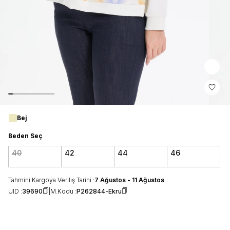
Bej
Beden Seç
40
42
44
46
Tahmini Kargoya Veriliş Tarihi :
7 Ağustos - 11 Ağustos
UID :
39690
M.Kodu :
P262844-Ekru