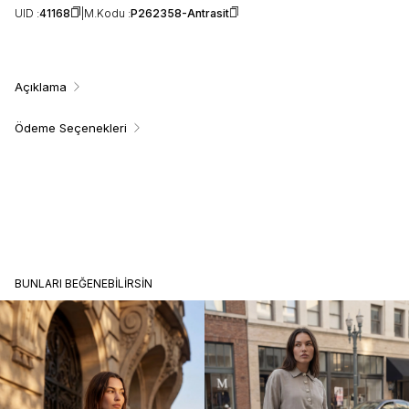
UID :
41168
M.Kodu :
P262358-Antrasit
Açıklama
Ödeme Seçenekleri
BUNLARI BEĞENEBILIRSIN