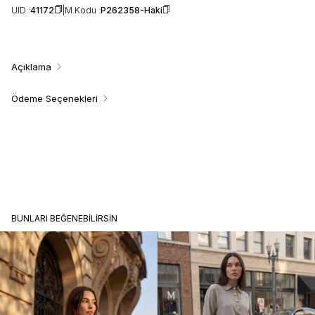
UID :
41172
M.Kodu :
P262358-Haki
Açıklama
Ödeme Seçenekleri
BUNLARI BEĞENEBILIRSIN