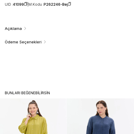
UID :
41099
M.Kodu :
P262246-Bej
Açıklama
Ödeme Seçenekleri
BUNLARI BEĞENEBILIRSIN