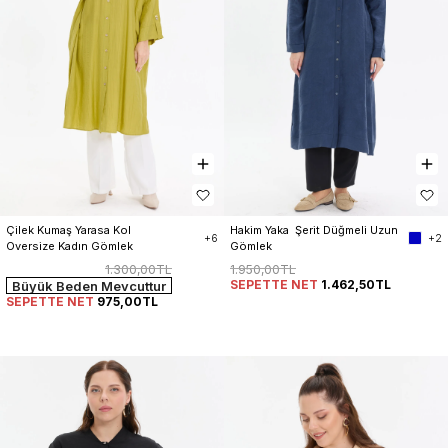
Çilek Kumaş Yarasa Kol 
Hakim Yaka  Şerit Düğmeli Uzun 
+6
+2
Oversize Kadın Gömlek
Gömlek
1.300,00TL
1.950,00TL
SEPETTE NET
1.462,50TL
Büyük Beden Mevcuttur
SEPETTE NET
975,00TL