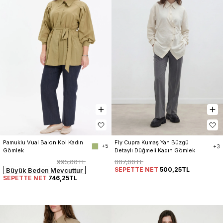
Pamuklu Vual Balon Kol Kadın 
Fly Cupra Kumaş Yan Büzgü 
+5
+3
Gömlek
Detaylı Düğmeli Kadın Gömlek
995,00TL
667,00TL
SEPETTE NET
500,25TL
Büyük Beden Mevcuttur
SEPETTE NET
746,25TL