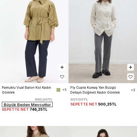
Pamuklu Vual Balon Kol Kadın 
Fly Cupra Kumaş Yan Büzgü 
+5
+3
Gömlek
Detaylı Düğmeli Kadın Gömlek
995,00TL
667,00TL
SEPETTE NET
500,25TL
Büyük Beden Mevcuttur
SEPETTE NET
746,25TL