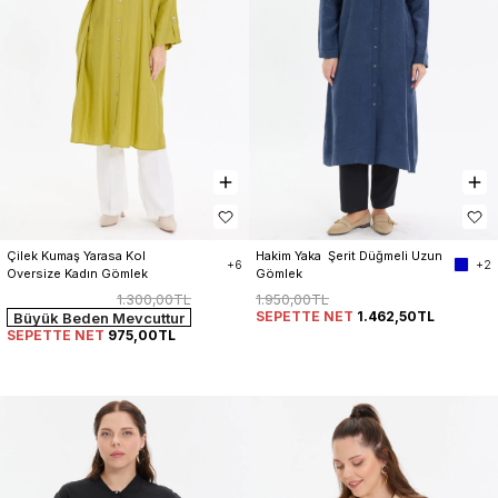
Çilek Kumaş Yarasa Kol 
Hakim Yaka  Şerit Düğmeli Uzun 
+6
+2
Oversize Kadın Gömlek
Gömlek
1.300,00TL
1.950,00TL
SEPETTE NET
1.462,50TL
Büyük Beden Mevcuttur
SEPETTE NET
975,00TL