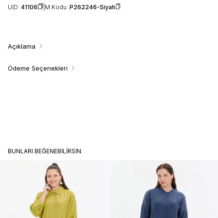
UID :
41106
M.Kodu :
P262246-Siyah
Açıklama
Ödeme Seçenekleri
BUNLARI BEĞENEBILIRSIN