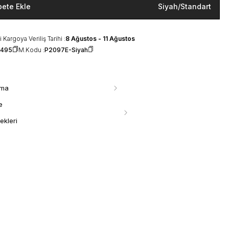
pete Ekle
Siyah
/
Standart
 Kargoya Veriliş Tarihi :
8 Ağustos - 11 Ağustos
1495
M.Kodu :
P2097E-Siyah
ama
e
ekleri