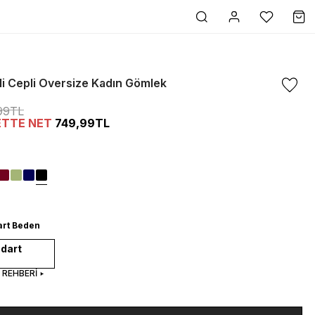
li Cepli Oversize Kadın Gömlek
99TL
ETTE NET
749,99TL
art Beden
dart
 REHBERİ