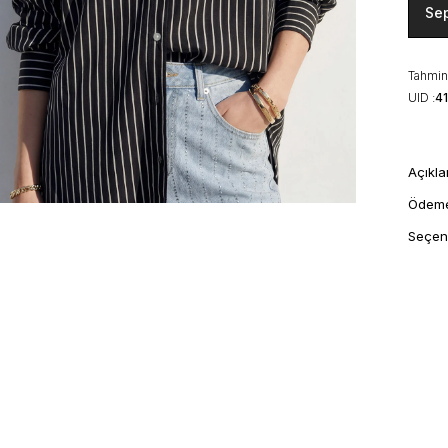
Se
Tahmini
UID :
4
Açıkl
Ödem
Seçen