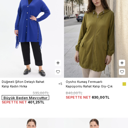
Düğmeli Şifon Detaylı Rahat 
Oysho Kumaş Fermuarlı 
+5
Kalıp Kadın Hırka
Kapüşonlu Rahat Kalıp Giy-Çık 
Kap Hırka Kadın
535,00TL
840,00TL
SEPETTE NET
630,00TL
Büyük Beden Mevcuttur
SEPETTE NET
401,25TL