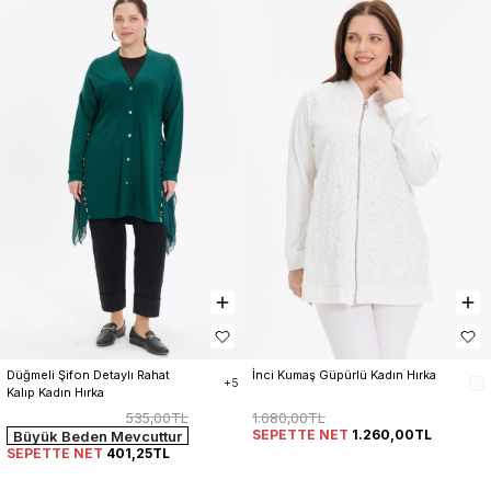
Düğmeli Şifon Detaylı Rahat 
İnci Kumaş Güpürlü Kadın Hırka
+5
Kalıp Kadın Hırka
535,00TL
1.680,00TL
SEPETTE NET
1.260,00TL
Büyük Beden Mevcuttur
SEPETTE NET
401,25TL