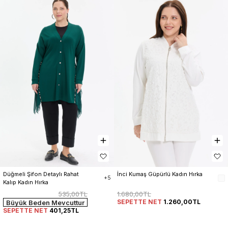
Düğmeli Şifon Detaylı Rahat 
İnci Kumaş Güpürlü Kadın Hırka
+5
Kalıp Kadın Hırka
535,00TL
1.680,00TL
SEPETTE NET
1.260,00TL
Büyük Beden Mevcuttur
SEPETTE NET
401,25TL