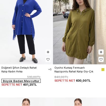
Düğmeli Şifon Detaylı Rahat 
Oysho Kumaş Fermuarlı 
+5
Kalıp Kadın Hırka
Kapüşonlu Rahat Kalıp Giy-Çık 
Kap Hırka Kadın
535,00TL
840,00TL
SEPETTE NET
630,00TL
Büyük Beden Mevcuttur
SEPETTE NET
401,25TL