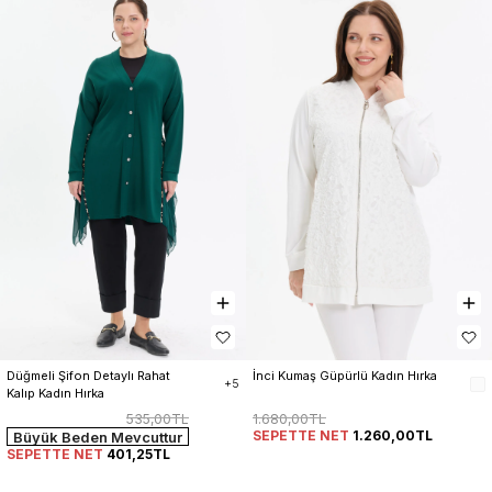
Düğmeli Şifon Detaylı Rahat 
İnci Kumaş Güpürlü Kadın Hırka
+5
Kalıp Kadın Hırka
535,00TL
1.680,00TL
SEPETTE NET
1.260,00TL
Büyük Beden Mevcuttur
SEPETTE NET
401,25TL