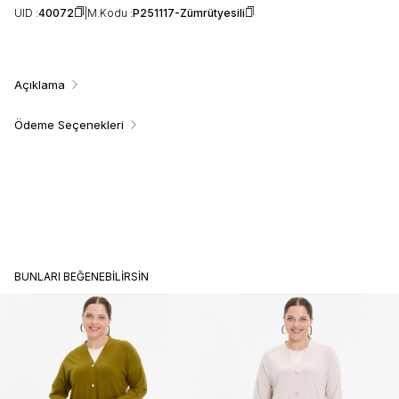
UID :
40072
M.Kodu :
P251117-Zümrütyesili
Açıklama
Ödeme Seçenekleri
BUNLARI BEĞENEBILIRSIN