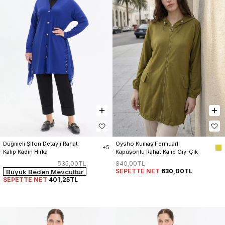
Düğmeli Şifon Detaylı Rahat 
Oysho Kumaş Fermuarlı 
+5
Kalıp Kadın Hırka
Kapüşonlu Rahat Kalıp Giy-Çık 
Kap Hırka Kadın
535,00TL
840,00TL
SEPETTE NET
630,00TL
Büyük Beden Mevcuttur
SEPETTE NET
401,25TL