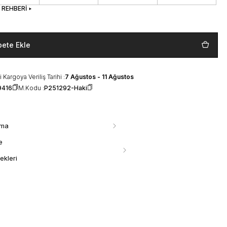
 REHBERİ
pete Ekle
 Kargoya Veriliş Tarihi :
7 Ağustos - 11 Ağustos
9416
M.Kodu :
P251292-Haki
ama
e
ekleri