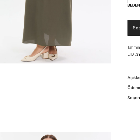
BEDEN
Se
Tahmini
UID :
3
Açıkl
Ödem
Seçen