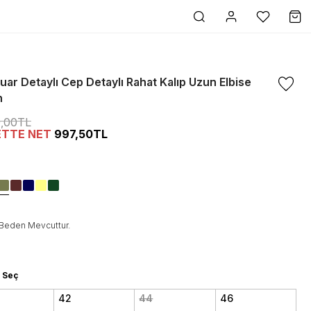
ar Detaylı Cep Detaylı Rahat Kalıp Uzun Elbise
n
0,00TL
ETTE NET
997,50TL
Beden Mevcuttur.
 Seç
42
44
46