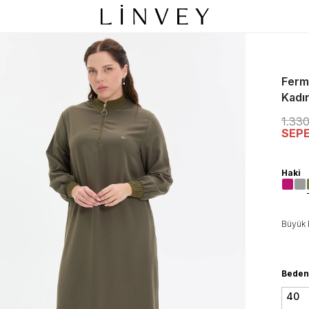
Fermu
Kadı
1.33
SEP
Haki
Büyük 
Beden
40