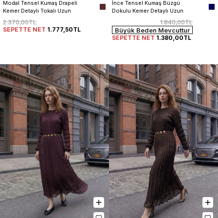
Modal Tensel Kumaş Drapeli 
İnce Tensel Kumaş Büzgü 
Kemer Detaylı Tokalı Uzun 
Dokulu Kemer Detaylı Uzun 
Elbise Kadın
Elbise
2.370,00TL
1.840,00TL
SEPETTE NET
1.777,50TL
Büyük Beden Mevcuttur
SEPETTE NET
1.380,00TL