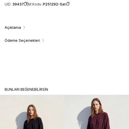
UID :
39437
M.Kodu :
P251292-Sari
Açıklama
Ödeme Seçenekleri
BUNLARI BEĞENEBILIRSIN