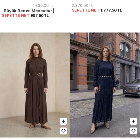
Elbise Kadın
1.330,00TL
2.370,00TL
SEPETTE NET
1.777,50TL
Büyük Beden Mevcuttur
SEPETTE NET
997,50TL