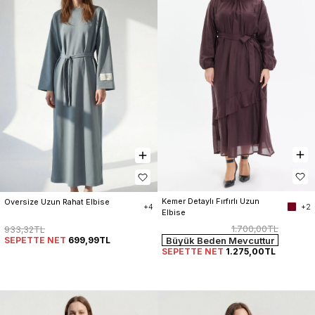
Kemer Detaylı Fırfırlı Uzun 
Oversize Uzun Rahat Elbise
+2
+4
Elbise
1.700,00TL
933,32TL
SEPETTE NET
699,99TL
Büyük Beden Mevcuttur
SEPETTE NET
1.275,00TL