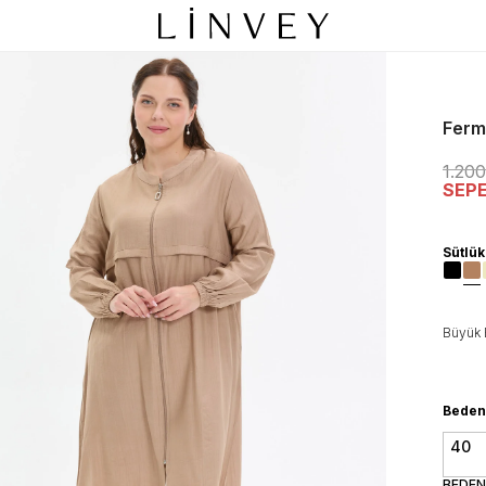
Ferm
1.20
SEP
Sütlü
Büyük 
Beden
40
BEDEN