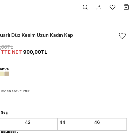
uarlı Düz Kesim Uzun Kadın Kap
0,00TL
ETTE NET
900,00TL
kahve
Beden Mevcuttur.
 Seç
42
44
46
 REHBERİ