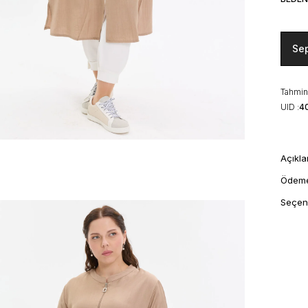
Se
Tahmini
UID :
4
Açıkl
Ödem
Seçen