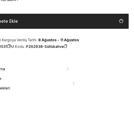
pete Ekle
 Kargoya Veriliş Tarihi :
8 Ağustos - 11 Ağustos
0531
M.Kodu :
P262938-Sütlükahve
ama
e
ekleri