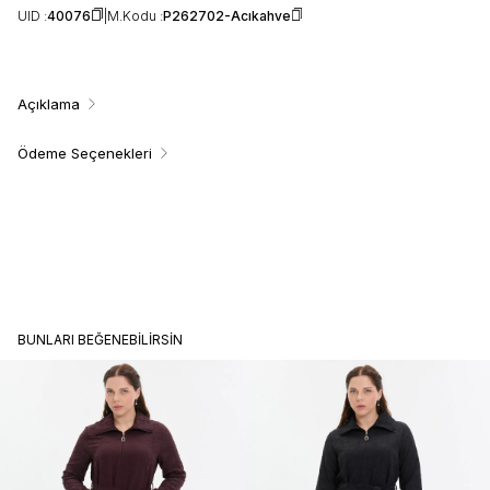
UID :
40076
M.Kodu :
P262702-Acıkahve
Açıklama
Ödeme Seçenekleri
BUNLARI BEĞENEBILIRSIN