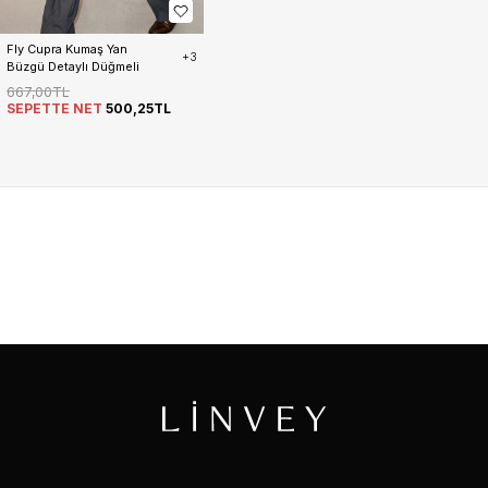
Fly Cupra Kumaş Yan 
+3
Büzgü Detaylı Düğmeli 
Kadın Gömlek
667,00TL
SEPETTE NET
500,25TL