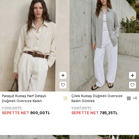
Paraşüt Kumaş Harf Detaylı 
Çilek Kumaş Düğmeli Oversize 
+6
Düğmeli Oversize Kadın 
Kadın Gömlek
Gömlek
1.200,00TL
1.047,00TL
SEPETTE NET
900,00TL
SEPETTE NET
785,25TL