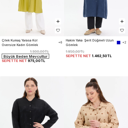
Çilek Kumaş Yarasa Kol 
Hakim Yaka  Şerit Düğmeli Uzun 
+6
+2
Oversize Kadın Gömlek
Gömlek
1.300,00TL
1.950,00TL
SEPETTE NET
1.462,50TL
Büyük Beden Mevcuttur
SEPETTE NET
975,00TL