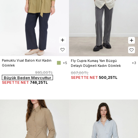
Pamuklu Vual Balon Kol Kadın 
Fly Cupra Kumaş Yan Büzgü 
+5
+3
Gömlek
Detaylı Düğmeli Kadın Gömlek
995,00TL
667,00TL
SEPETTE NET
500,25TL
Büyük Beden Mevcuttur
SEPETTE NET
746,25TL