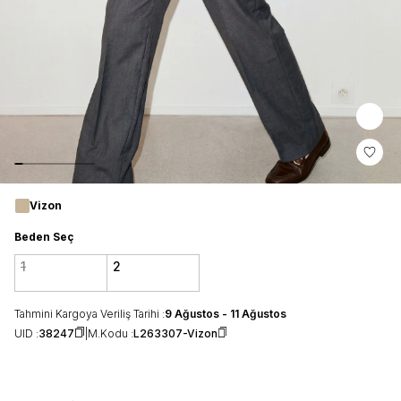
Vizon
Beden Seç
1
2
Tahmini Kargoya Veriliş Tarihi :
9 Ağustos - 11 Ağustos
UID :
38247
M.Kodu :
L263307-Vizon