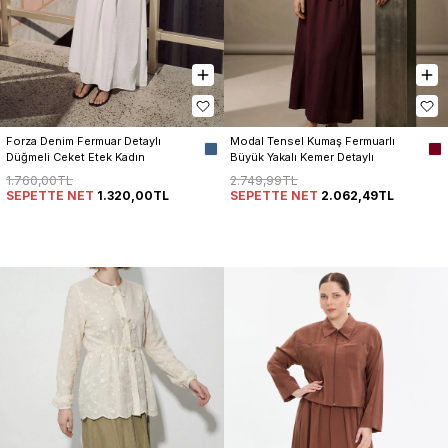
Forza Denim Fermuar Detaylı 
Modal Tensel Kumaş Fermuarlı 
Düğmeli Ceket Etek Kadın 
Büyük Yakalı Kemer Detaylı 
Takım
Ceket Etek Kadın Takım
1.760,00TL
2.749,99TL
SEPETTE NET
1.320,00TL
SEPETTE NET
2.062,49TL