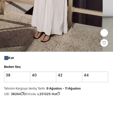
Kot
Beden Seç
38
40
42
44
Tahmini Kargoya Veriliş Tarihi :
9 Ağustos - 11 Ağustos
UID :
38264
M.Kodu :
L251325-Kot