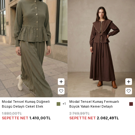
Modal Tensel Kumaş Düğmeli 
Modal Tensel Kumaş Fermuarlı 
+1
Büzgü Detaylı Ceket Etek 
Büyük Yakalı Kemer Detaylı 
Kadın Takım
Ceket Etek Kadın Takım
1.880,00TL
2.749,99TL
SEPETTE NET
1.410,00TL
SEPETTE NET
2.062,49TL