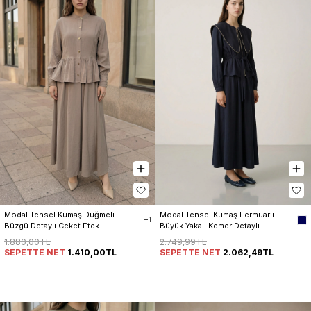
Modal Tensel Kumaş Düğmeli 
Modal Tensel Kumaş Fermuarlı 
+1
Büzgü Detaylı Ceket Etek 
Büyük Yakalı Kemer Detaylı 
Kadın Takım
Ceket Etek Kadın Takım
1.880,00TL
2.749,99TL
SEPETTE NET
1.410,00TL
SEPETTE NET
2.062,49TL