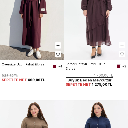
Kemer Detaylı Fırfırlı Uzun 
Oversize Uzun Rahat Elbise
+2
+4
Elbise
1.700,00TL
933,32TL
SEPETTE NET
699,99TL
Büyük Beden Mevcuttur
SEPETTE NET
1.275,00TL