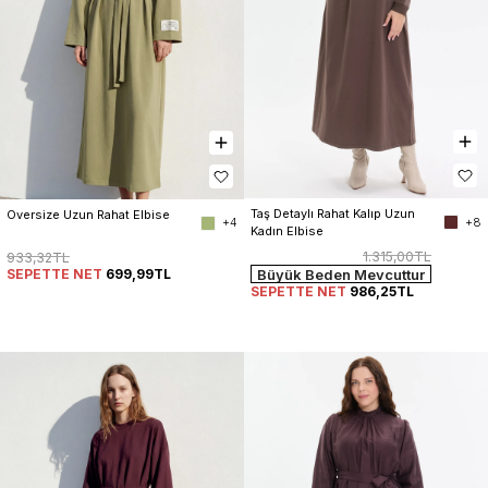
Taş Detaylı Rahat Kalıp Uzun 
Oversize Uzun Rahat Elbise
+8
+4
Kadın Elbise
1.315,00TL
933,32TL
SEPETTE NET
699,99TL
Büyük Beden Mevcuttur
SEPETTE NET
986,25TL