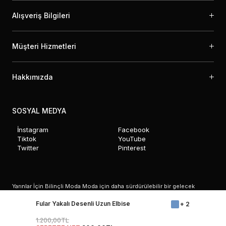
Alışveriş Bilgileri
Müşteri Hizmetleri
Hakkımızda
SOSYAL MEDYA
İnstagram
Facebook
Tiktok
YouTube
Twitter
Pinterest
Yarınlar İçin Bilinçli Moda Moda için daha sürdürülebilir bir gelecek
şekillendirme sorumluluğumuzun bilincindeyiz. Çevre dostu uygulamalara
ve sürdürülebilir moda tercihlerine olan bağlılığımız, yaptığımız işin
Fular Yakalı Desenli Uzun Elbise
+ 2
temelinde yer almaktadır. Etik olarak tedarik edilen malzemelerin titizlikle
seçiminden, çevreye duyarlı üretim süreçlerinin uygulanmasına kadar
1.200,00TL
attığımız her adım, daha yeşil ve sürdürülebilir bir sektöre doğru atılmış bir