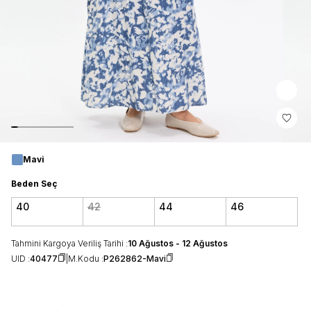
Mavi
Beden Seç
40
42
44
46
Tahmini Kargoya Veriliş Tarihi :
10 Ağustos - 12 Ağustos
UID :
40477
M.Kodu :
P262862-Mavi