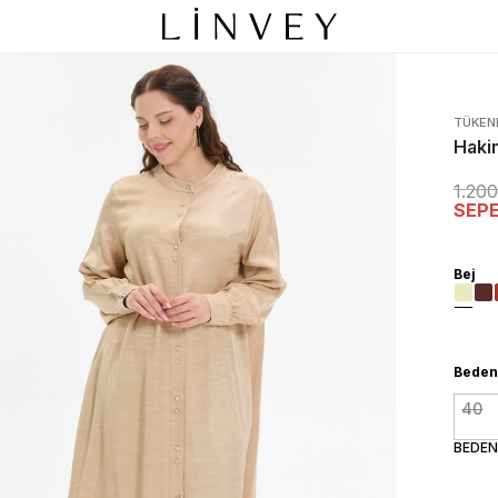
TÜKEN
Haki
1.20
SEP
Bej
Beden
40
BEDEN