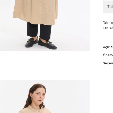
Tü
Tahmini
UID :
4
Açıkl
Ödem
Seçen