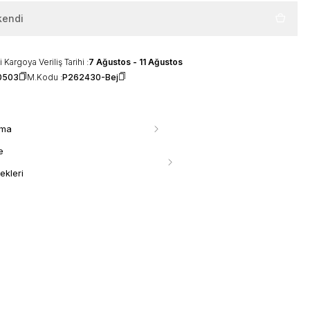
kendi
 Kargoya Veriliş Tarihi :
7 Ağustos - 11 Ağustos
0503
M.Kodu :
P262430-Bej
ama
e
ekleri