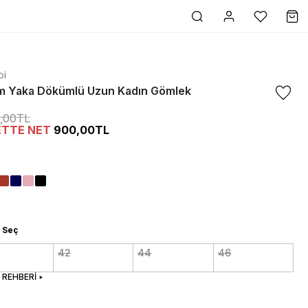
DI
m Yaka Dökümlü Uzun Kadın Gömlek
0,00TL
ETTE NET
900,00TL
 Seç
42
44
46
 REHBERİ