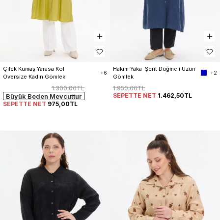
Çilek Kumaş Yarasa Kol 
Hakim Yaka  Şerit Düğmeli Uzun 
+6
+2
Oversize Kadın Gömlek
Gömlek
1.300,00TL
1.950,00TL
SEPETTE NET
1.462,50TL
Büyük Beden Mevcuttur
SEPETTE NET
975,00TL