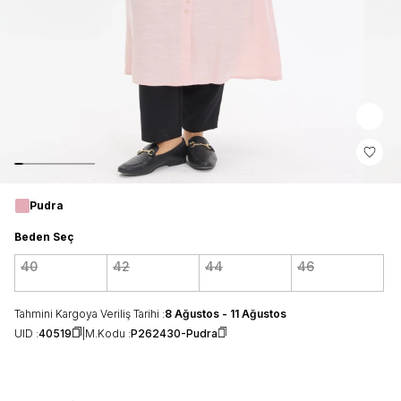
Pudra
Beden Seç
40
42
44
46
Tahmini Kargoya Veriliş Tarihi :
8 Ağustos - 11 Ağustos
UID :
40519
M.Kodu :
P262430-Pudra