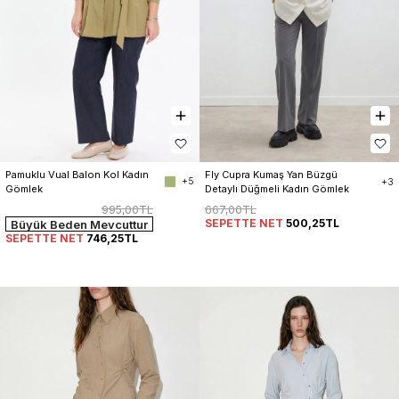
Pamuklu Vual Balon Kol Kadın 
Fly Cupra Kumaş Yan Büzgü 
+5
+3
Gömlek
Detaylı Düğmeli Kadın Gömlek
995,00TL
667,00TL
SEPETTE NET
500,25TL
Büyük Beden Mevcuttur
SEPETTE NET
746,25TL