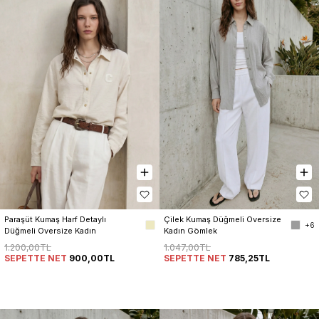
Paraşüt Kumaş Harf Detaylı 
Çilek Kumaş Düğmeli Oversize 
+6
Düğmeli Oversize Kadın 
Kadın Gömlek
Gömlek
1.200,00TL
1.047,00TL
SEPETTE NET
900,00TL
SEPETTE NET
785,25TL