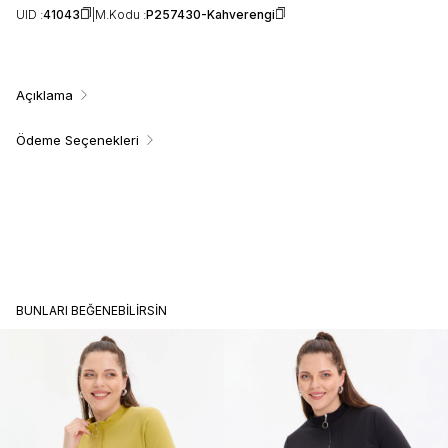
UID :
41043
M.Kodu :
P257430-Kahverengi
Açıklama
Ödeme Seçenekleri
BUNLARI BEĞENEBILIRSIN