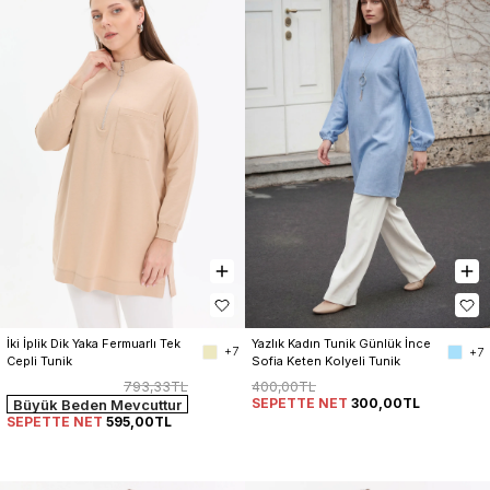
İki İplik Dik Yaka Fermuarlı Tek 
Yazlık Kadın Tunik Günlük İnce 
+7
+7
Cepli Tunik
Sofia Keten Kolyeli Tunik
793,33TL
400,00TL
SEPETTE NET
300,00TL
Büyük Beden Mevcuttur
SEPETTE NET
595,00TL