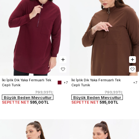
İki İplik Dik Yaka Fermuarlı Tek 
İki İplik Dik Yaka Fermuarlı Tek 
+7
+7
Cepli Tunik
Cepli Tunik
793,33TL
793,33TL
Büyük Beden Mevcuttur
Büyük Beden Mevcuttur
SEPETTE NET
595,00TL
SEPETTE NET
595,00TL