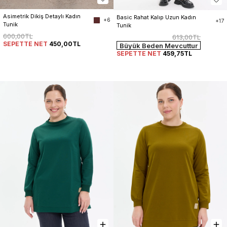
Asimetrik Dikiş Detaylı Kadın 
Basic Rahat Kalıp Uzun Kadın 
+6
+17
Tunik
Tunik
600,00TL
613,00TL
SEPETTE NET
450,00TL
Büyük Beden Mevcuttur
SEPETTE NET
459,75TL