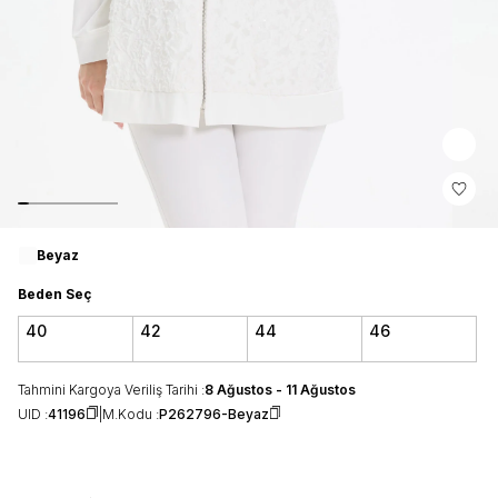
Beyaz
Beden Seç
40
42
44
46
Tahmini Kargoya Veriliş Tarihi :
8 Ağustos - 11 Ağustos
UID :
41196
M.Kodu :
P262796-Beyaz