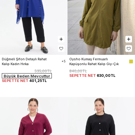
Düğmeli Şifon Detaylı Rahat 
Oysho Kumaş Fermuarlı 
+5
Kalıp Kadın Hırka
Kapüşonlu Rahat Kalıp Giy-Çık 
Kap Hırka Kadın
535,00TL
840,00TL
SEPETTE NET
630,00TL
Büyük Beden Mevcuttur
SEPETTE NET
401,25TL