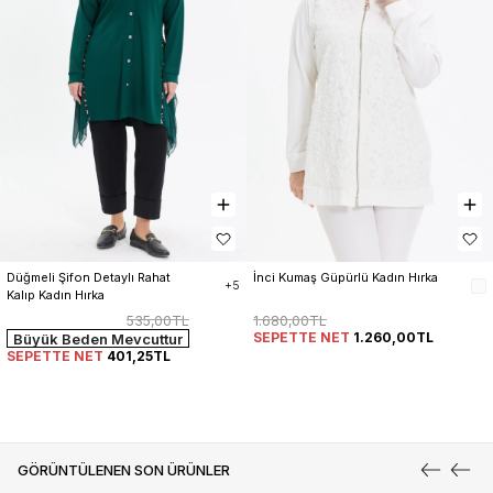
Düğmeli Şifon Detaylı Rahat 
İnci Kumaş Güpürlü Kadın Hırka
+5
Kalıp Kadın Hırka
535,00TL
1.680,00TL
SEPETTE NET
1.260,00TL
Büyük Beden Mevcuttur
SEPETTE NET
401,25TL
GÖRÜNTÜLENEN SON ÜRÜNLER