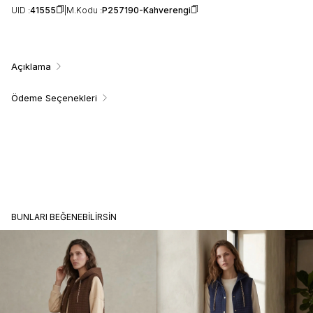
UID :
41555
M.Kodu :
P257190-Kahverengi
Açıklama
Ödeme Seçenekleri
BUNLARI BEĞENEBILIRSIN