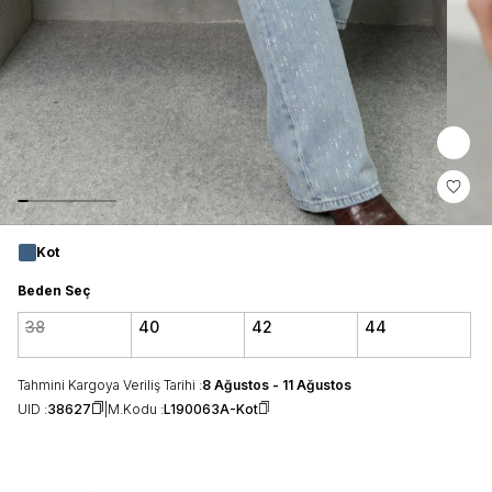
Kot
Beden Seç
38
40
42
44
Tahmini Kargoya Veriliş Tarihi :
8 Ağustos - 11 Ağustos
UID :
38627
M.Kodu :
L190063A-Kot