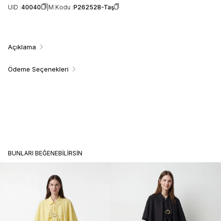
UID :
40040
M.Kodu :
P262528-Taş
Açıklama
Ödeme Seçenekleri
BUNLARI BEĞENEBILIRSIN