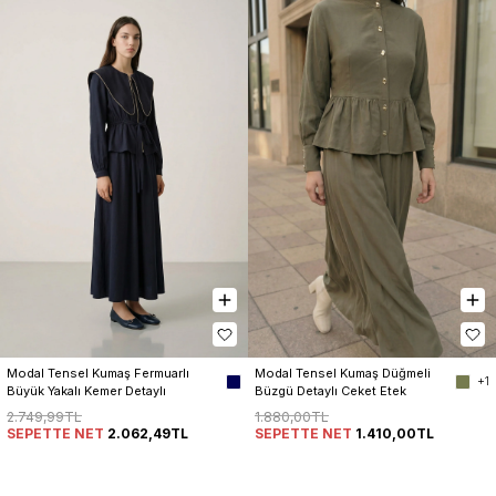
Modal Tensel Kumaş Fermuarlı 
Modal Tensel Kumaş Düğmeli 
+1
Büyük Yakalı Kemer Detaylı 
Büzgü Detaylı Ceket Etek 
Ceket Etek Kadın Takım
Kadın Takım
2.749,99TL
1.880,00TL
SEPETTE NET
2.062,49TL
SEPETTE NET
1.410,00TL