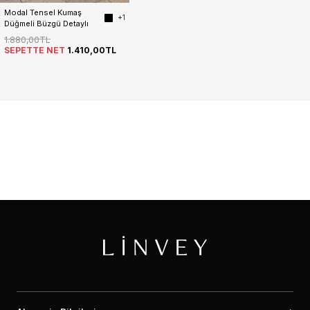
Modal Tensel Kumaş 
+1
Düğmeli Büzgü Detaylı 
Ceket Etek Kadın Takım
1.880,00TL
SEPETTE NET
1.410,00TL