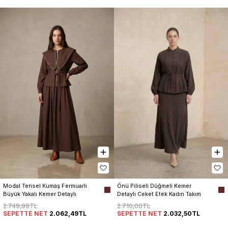
Modal Tensel Kumaş Fermuarlı 
Önü Piliseli Düğmeli Kemer 
Büyük Yakalı Kemer Detaylı 
Detaylı Ceket Etek Kadın Takım
Ceket Etek Kadın Takım
2.749,99TL
2.710,00TL
SEPETTE NET
2.062,49TL
SEPETTE NET
2.032,50TL