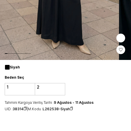
Siyah
Beden Seç
1
2
Tahmini Kargoya Veriliş Tarihi :
9 Ağustos - 11 Ağustos
UID :
38314
M.Kodu :
L262538-Siyah