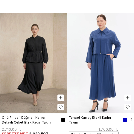
Tensel Kumaş Etekli Kadın 
Önü Piliseli Düğmeli Kemer 
+1
Takım
Detaylı Ceket Etek Kadın Takım
1.760,00TL
2.710,00TL
SEPETTE NET
2.032,50TL