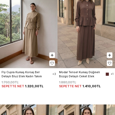
Fly Cupra Kumaş Korsaj Bel 
Modal Tensel Kumaş Düğmeli 
+3
+1
Detaylı Bluz Etek Kadın Takım
Büzgü Detaylı Ceket Etek 
Kadın Takım
1.760,00TL
1.880,00TL
SEPETTE NET
1.320,00TL
SEPETTE NET
1.410,00TL