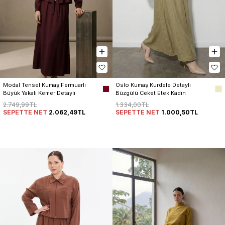
Modal Tensel Kumaş Fermuarlı 
Oslo Kumaş Kurdele Detaylı 
Büyük Yakalı Kemer Detaylı 
Büzgülü Ceket Etek Kadın 
Ceket Etek Kadın Takım
Takım
2.749,99TL
1.334,00TL
SEPETTE NET
2.062,49TL
SEPETTE NET
1.000,50TL