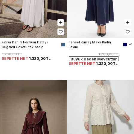
Tensel Kumaş Etekli Kadın 
Forza Denim Fermuar Detaylı 
+1
Takım
Düğmeli Ceket Etek Kadın 
Takım
1.760,00TL
1.760,00TL
SEPETTE NET
1.320,00TL
Büyük Beden Mevcuttur
SEPETTE NET
1.320,00TL