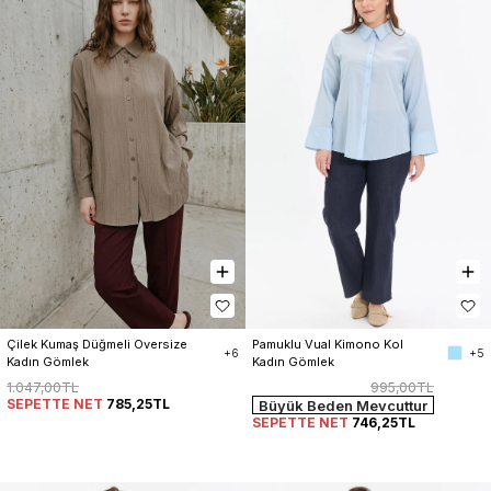
Pamuklu Vual Kimono Kol 
Çilek Kumaş Düğmeli Oversize 
+5
+6
Kadın Gömlek
Kadın Gömlek
995,00TL
1.047,00TL
SEPETTE NET
785,25TL
Büyük Beden Mevcuttur
SEPETTE NET
746,25TL