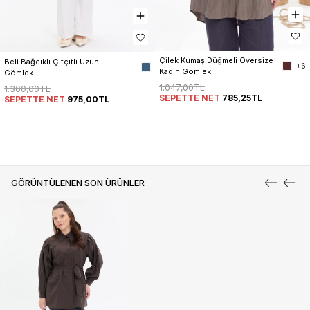
Çilek Kumaş Düğmeli Oversize 
Beli Bağcıklı Çıtçıtlı Uzun 
+6
Kadın Gömlek
Gömlek
1.047,00TL
1.300,00TL
SEPETTE NET
785,25TL
SEPETTE NET
975,00TL
GÖRÜNTÜLENEN SON ÜRÜNLER