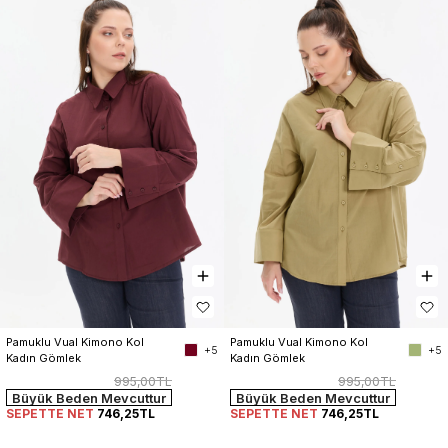
Pamuklu Vual Kimono Kol 
Pamuklu Vual Kimono Kol 
+5
+5
Kadın Gömlek
Kadın Gömlek
995,00TL
995,00TL
Büyük Beden Mevcuttur
Büyük Beden Mevcuttur
SEPETTE NET
746,25TL
SEPETTE NET
746,25TL