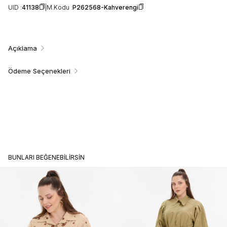
UID :
41138
M.Kodu :
P262568-Kahverengi
Açıklama
Ödeme Seçenekleri
BUNLARI BEĞENEBILIRSIN