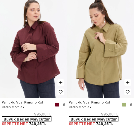
Pamuklu Vual Kimono Kol 
Pamuklu Vual Kimono Kol 
+5
+5
Kadın Gömlek
Kadın Gömlek
995,00TL
995,00TL
Büyük Beden Mevcuttur
Büyük Beden Mevcuttur
SEPETTE NET
746,25TL
SEPETTE NET
746,25TL