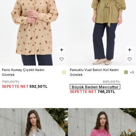
Pario Kumaş Çiçekli Kadın 
Pamuklu Vual Balon Kol Kadın 
+5
Gömlek
Gömlek
790,00TL
995,00TL
SEPETTE NET
592,50TL
Büyük Beden Mevcuttur
SEPETTE NET
746,25TL