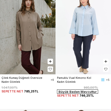
Pamuklu Vual Kimono Kol 
Çilek Kumaş Düğmeli Oversize 
+5
+6
Kadın Gömlek
Kadın Gömlek
995,00TL
1.047,00TL
SEPETTE NET
785,25TL
Büyük Beden Mevcuttur
SEPETTE NET
746,25TL