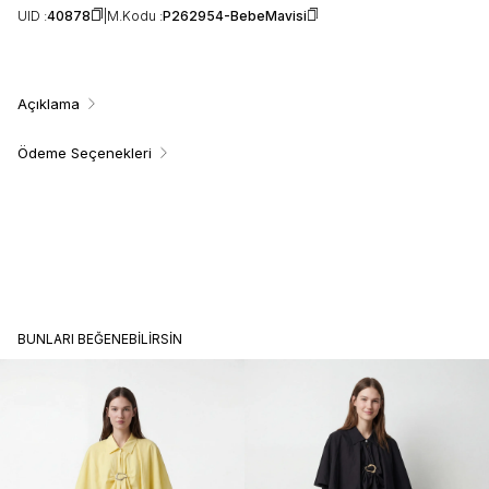
UID :
40878
M.Kodu :
P262954-BebeMavisi
Açıklama
Ödeme Seçenekleri
BUNLARI BEĞENEBILIRSIN