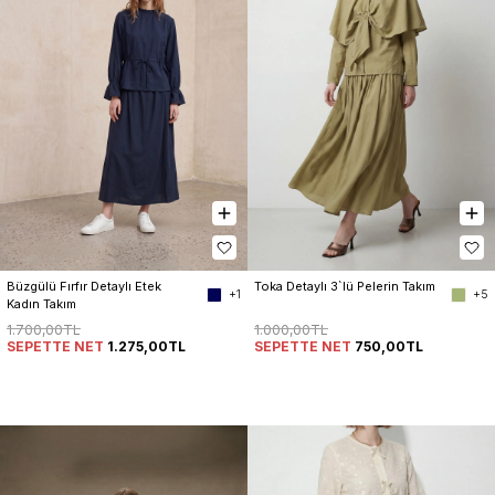
Büzgülü Fırfır Detaylı Etek 
Toka Detaylı 3`lü Pelerin Takım
+1
+5
Kadın Takım
1.700,00TL
1.000,00TL
SEPETTE NET
1.275,00TL
SEPETTE NET
750,00TL