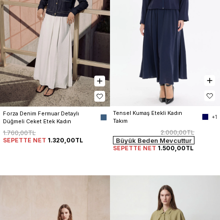
Tensel Kumaş Etekli Kadın 
Forza Denim Fermuar Detaylı 
+1
Takım
Düğmeli Ceket Etek Kadın 
Takım
2.000,00TL
1.760,00TL
SEPETTE NET
1.320,00TL
Büyük Beden Mevcuttur
SEPETTE NET
1.500,00TL