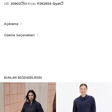
UID :
40902
M.Kodu :
P262954-Siyah
Açıklama
Ödeme Seçenekleri
BUNLARI BEĞENEBILIRSIN