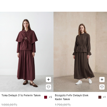
Toka Detaylı 3`lü Pelerin Takım
Büzgülü Fırfır Detaylı Etek 
+5
+1
Kadın Takım
1.000,00TL
1.700,00TL