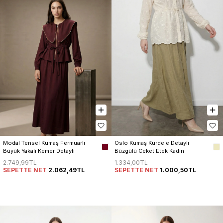
Modal Tensel Kumaş Fermuarlı 
Oslo Kumaş Kurdele Detaylı 
Büyük Yakalı Kemer Detaylı 
Büzgülü Ceket Etek Kadın 
Ceket Etek Kadın Takım
Takım
2.749,99TL
1.334,00TL
SEPETTE NET
2.062,49TL
SEPETTE NET
1.000,50TL