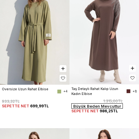
Taş Detaylı Rahat Kalıp Uzun 
Oversize Uzun Rahat Elbise
+8
+4
Kadın Elbise
1.315,00TL
933,32TL
SEPETTE NET
699,99TL
Büyük Beden Mevcuttur
SEPETTE NET
986,25TL