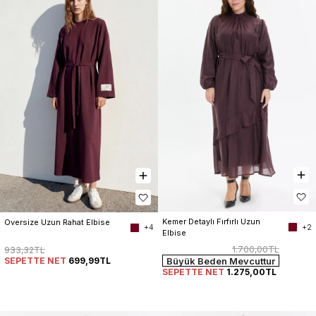
Kemer Detaylı Fırfırlı Uzun 
Oversize Uzun Rahat Elbise
+2
+4
Elbise
1.700,00TL
933,32TL
SEPETTE NET
699,99TL
Büyük Beden Mevcuttur
SEPETTE NET
1.275,00TL