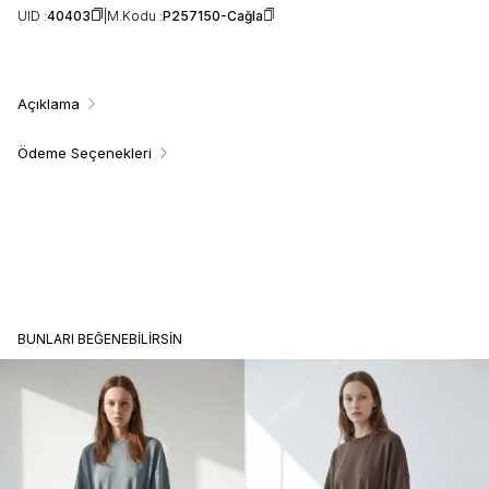
UID :
40403
M.Kodu :
P257150-Cağla
Açıklama
Ödeme Seçenekleri
BUNLARI BEĞENEBILIRSIN