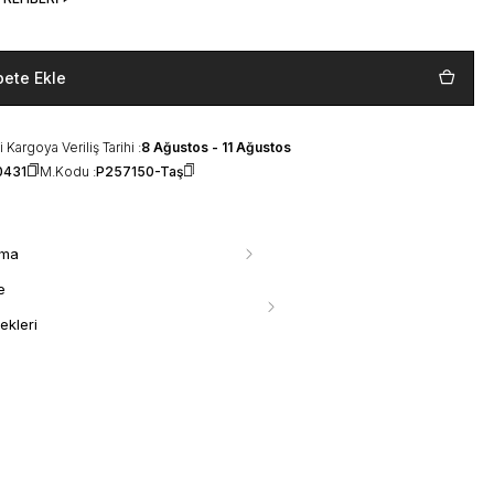
pete Ekle
 Kargoya Veriliş Tarihi :
8 Ağustos - 11 Ağustos
0431
M.Kodu :
P257150-Taş
ama
e
ekleri