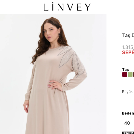
Taş D
1.31
SEP
Taş
Büyük 
Beden
40
BEDEN