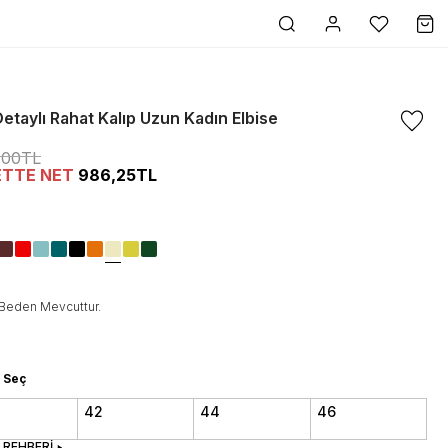
etaylı Rahat Kalıp Uzun Kadın Elbise
5,00TL
ETTE NET
986,25TL
Beden Mevcuttur.
 Seç
42
44
46
 REHBERİ