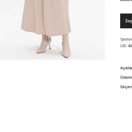
Se
Tahmini
UID :
4
Açıkl
Ödem
Seçen